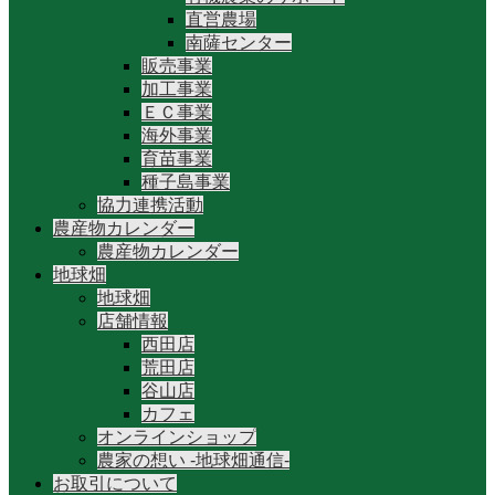
直営農場
南薩センター
販売事業
加工事業
ＥＣ事業
海外事業
育苗事業
種子島事業
協力連携活動
農産物カレンダー
農産物カレンダー
地球畑
地球畑
店舗情報
西田店
荒田店
谷山店
カフェ
オンラインショップ
農家の想い -地球畑通信-
お取引について