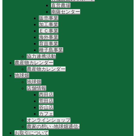
直営農場
南薩センター
販売事業
加工事業
ＥＣ事業
海外事業
育苗事業
種子島事業
協力連携活動
農産物カレンダー
農産物カレンダー
地球畑
地球畑
店舗情報
西田店
荒田店
谷山店
カフェ
オンラインショップ
農家の想い -地球畑通信-
お取引について