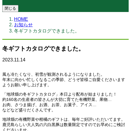
閉じる
HOME
お知らせ
冬ギフトカタログできました。
冬ギフトカタログできました。
2023.11.14
風も冷たくなり、初雪が観測されるようになりました。
年末に向かい忙しくなるこの季節、どうぞ皆様ご自愛くださいます
ようお願い申し上げます。
「地球畑の冬ギフトカタログ」本日より配布が始まりました！
約160名の生産者の皆さんが大切に育てた有機野菜、果物…
お肉、さつま揚げ、お酒、お茶、お菓子、アイス…
などなど盛りだくさんです。
地球畑の有機野菜や柑橘のギフトは、毎年ご好評いただいてます。
鹿児島らしい大人気の六白黒豚は数量限定ですのでお早めにご検討
くださいませ。