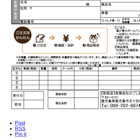
Post
RSS
Pin it