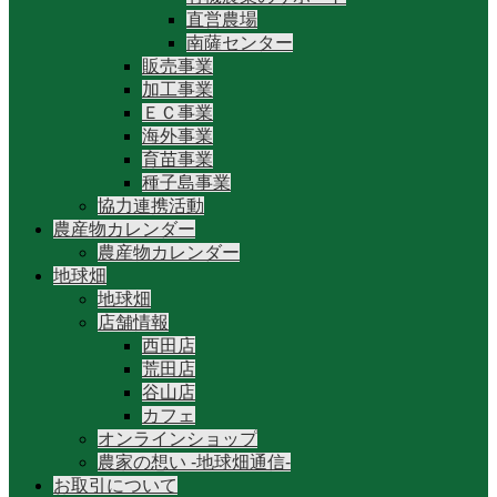
直営農場
南薩センター
販売事業
加工事業
ＥＣ事業
海外事業
育苗事業
種子島事業
協力連携活動
農産物カレンダー
農産物カレンダー
地球畑
地球畑
店舗情報
西田店
荒田店
谷山店
カフェ
オンラインショップ
農家の想い -地球畑通信-
お取引について